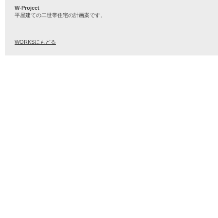
W-Project
平屋建ての二世帯住宅の計画案です。
WORKSにもどる